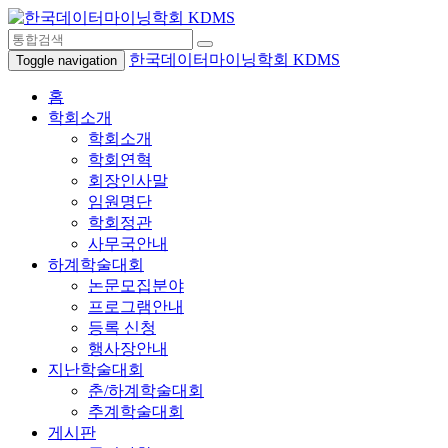
한국데이터마이닝학회 KDMS
Toggle navigation
홈
학회소개
학회소개
학회연혁
회장인사말
임원명단
학회정관
사무국안내
하계학술대회
논문모집분야
프로그램안내
등록 신청
행사장안내
지난학술대회
춘/하계학술대회
추계학술대회
게시판