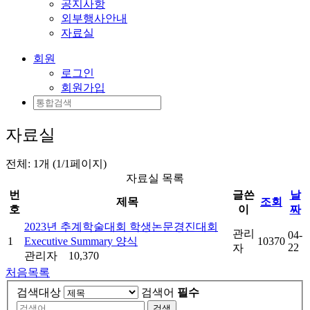
공지사항
외부행사안내
자료실
회원
로그인
회원가입
자료실
전체: 1개 (1/1페이지)
자료실 목록
번
글쓴
날
제목
조회
호
이
짜
2023년 추계학술대회 학생논문경진대회
관리
04-
1
Executive Summary 양식
10370
22
자
관리자
10,370
처음목록
검색대상
검색어
필수
검색