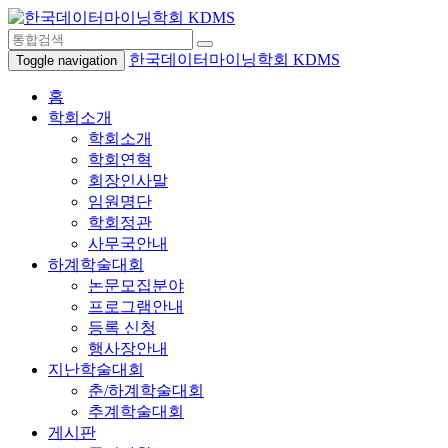
한국데이터마이닝학회 KDMS
Toggle navigation
홈
학회소개
학회소개
학회연혁
회장인사말
임원명단
학회정관
사무국안내
하계학술대회
논문모집분야
프로그램안내
등록 신청
행사장안내
지난학술대회
춘/하계학술대회
추계학술대회
게시판