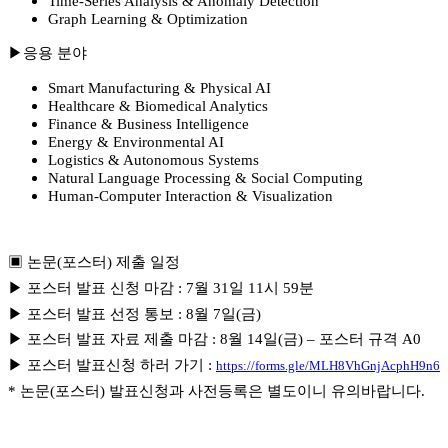
Time-Series Analysis & Anomaly Detection
Graph Learning & Optimization
▶
응용 분야
Smart Manufacturing & Physical AI
Healthcare & Biomedical Analytics
Finance & Business Intelligence
Energy & Environmental AI
Logistics & Autonomous Systems
Natural Language Processing & Social Computing
Human-Computer Interaction & Visualization
▣ 논문
(
포스터
)
제출 일정
▶ 포스터 발표
신청 마감
:
7월 31일 11시 59분
▶ 포스터 발표 선정 통보
:
8
월
7
일
(금
)
▶ 포스터 발표 자료 제출 마감
:
8
월
14
일
(금
) –
포스터 규격
A0
▶ 포스터 발표신청 하러 가기
:
https://forms.gle/MLH8VhGnjAcphH9n6
*
논문
(
포스터
)
발표신청과 사전등록은 별도이니 유의바랍니다
.